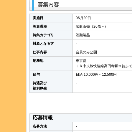
実施日
06月20日
募集職種
試飲販売（20歳～)
特集カテゴリ
酒類製品
対象となる方
-
仕事内容
会員のみ公開
勤務地
東京都
ＪＲ中央線快速線高円寺駅⇒徒歩で
給与
日給 10,000円～12,500円
待遇及び
-
福利厚生
応募情報
応募方法
-