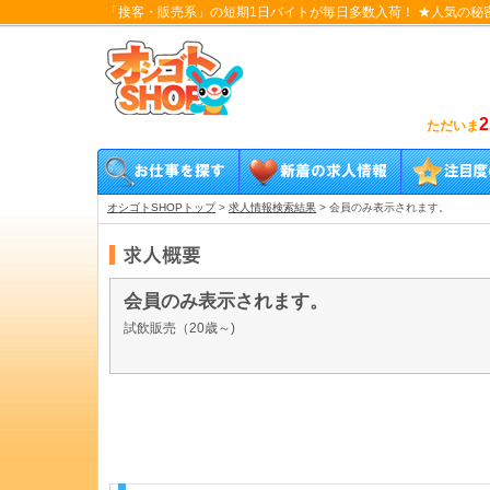
「接客・販売系」の短期1日バイトが毎日多数入荷！ ★人気の秘
2
ただいま
オシゴトSHOPトップ
>
求人情報検索結果
>
会員のみ表示されます。
会員のみ表示されます。
試飲販売（20歳～)